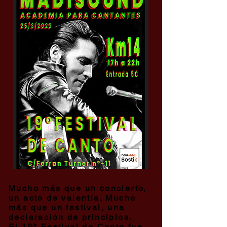
Mucho más que un concierto,
un acto de valentía. Mucho
más que un festival, una
declaración de principios.
El 19º Festival de Canto fue