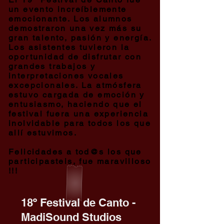
un evento increíblemente
emocionante. Los alumnos
demostraron una vez más su
gran talento, pasión y energía.
Los asistentes tuvieron la
oportunidad de disfrutar con
grandes trabajos y
interpretaciones vocales
excepcionales. La atmósfera
estuvo cargada de emoción y
entusiasmo, haciendo que el
festival fuera una experiencia
inolvidable para todos los que
allí estuvimos.
Felicidades a tod@s los que
participasteis, fue maravilloso
!!!
18º Festival de Canto -
MadiSound Studios