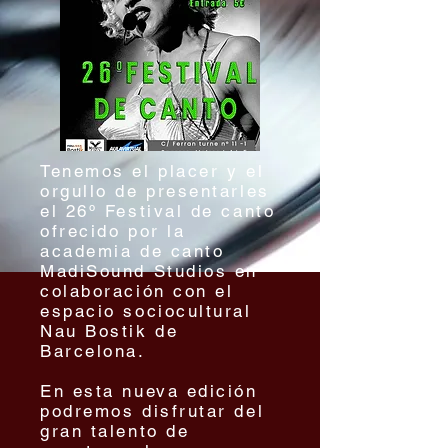
Tenemos el placer y el
orgullo de presentarles
el 26º Festival de canto
ofrecido por la
academia de canto
MadiSound Studios en
colaboración con el
espacio sociocultural
Nau Bostik de
Barcelona.
En esta nueva edición
podremos disfrutar del
gran talento de