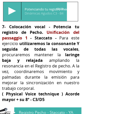
Potenciando tu registro medio
00:00
Dinámicas Agudos C3 - B4
7- Colocación vocal - Potencia tu
registro de Pecho.
Unificación del
passaggio 1
- Staccato -
Para este
ejercicio
utilizaremos
la consonante Y
seguida de todas las vocales
,
procuraremos mantener la
laringe
baja y relajada
ampliando la
resonancia en el Registro de pecho. A la
vez, coordinaremos movimiento y
palmadas durante la emisión para
mejorar la sincronización en nuestro
trabajo corporal.
( Physical Voice technique ) Acorde
mayor + su 8ª - C3/D5
Registro Pecho - Staccato - YA