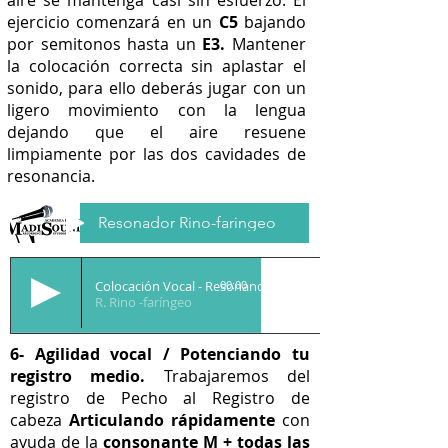
aire se mantenga casi sin esfuerzo. El
ejercicio comenzará en un
C5
bajando
por semitonos hasta un
E3.
Mantener
la colocación correcta sin aplastar el
sonido, para ello deberás jugar con un
ligero movimiento con la lengua
dejando que el aire resuene
limpiamente por las dos cavidades de
resonancia.
Resonador Rino-faringeo
Colocación Vocal - Resonancia
00:00
R. Rino -faríngeo
6- Agilidad vocal /
Potenciando tu
registro medio
.
Trabajaremos del
registro de Pecho al Registro de
cabeza
Articulando rápidamente
con
ayuda de la
consonante M + todas las