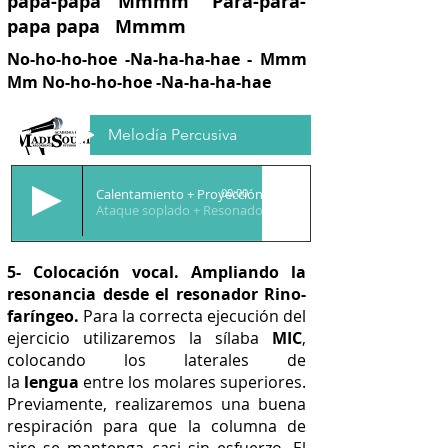
papa-papa Mmmm Para-para-
papa papa Mmmm
No-ho-ho-hoe -Na-ha-ha-hae - Mmm
Mm No-ho-ho-hoe
-Na-ha-ha-hae
Melodía Percusiva
Calentamiento + Proyección
00:00
Ataque soplado + Resonadores
5- Colocación vocal. Ampliando la
resonancia desde el resonador Rino-
faríngeo.
Para la correcta ejecución del
ejercicio utilizaremos la sílaba
MIC
,
colocando los laterales de
la
lengua
entre los molares superiores.
Previamente, realizaremos una buena
respiración para que la columna de