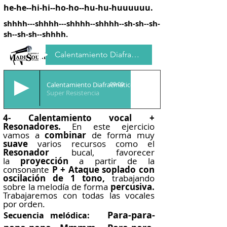
he-he--hi-hi--ho-ho--hu-hu-huuuuuu.
shhhh---shhhh---shhhh--shhhh--sh-sh--sh-
sh--sh-sh--shhhh.
Calentamiento Diafragmatico
Calentamiento Diafracmatico
00:00
Super Resistencia
4- Calentamiento vocal +
Resonadores.
En este ejercicio
vamos a
combinar
de forma muy
suave
varios recursos como el
Resonador
bucal, favorecer
la
proyección
a partir de la
consonante
P + Ataque soplado con
oscilación de 1 tono,
trabajando
sobre la melodía de forma
percusiva.
Trabajaremos con todas las vocales
por orden.
Para-para-
Secuencia melódica: