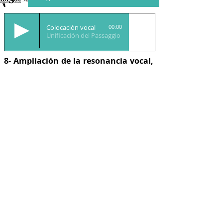
Colocación vocal
00:00
Unificación del Passaggio
8- Ampliación de la resonancia vocal,
melodía y ritmo
-
Unificación del
passaggio 2.
Este es un maravilloso
ejercicio compuesto por 4 compases
melódicos que nos
ayudará
a unificar
el passaggio
facilitando la colocación
en nuestro registro mixto y de cabeza
dando a nuestra voz una mayor
resonancia y calidad vocal. Utilizando
siempre la consonante
B (+ vocal) +
Resonancia en Mmmm. Nota:
Memoriza primeramente las diferentes
melodías
.
Ampliación de la Resonancia