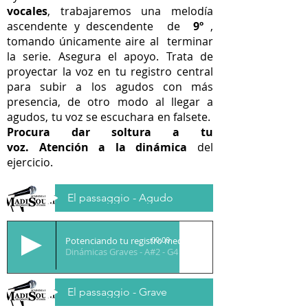
vocales
, trabajaremos una melodía
ascendente y descendente
de
9º
,
tomando únicamente aire al terminar
la serie. Asegura el apoyo. Trata de
proyectar la voz en tu registro central
para subir a los agudos con más
presencia, de otro modo al llegar a
agudos, tu voz se escuchara en falsete.
Procura dar soltura a tu
voz.
Atención a la dinámica
del
ejercicio.
El passaggio - Agudo
Potenciando tu registro medio
00:00
Dinámicas Graves - A#2 - G4
El passaggio - Grave