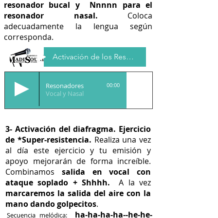
resonador bucal y
Nnnnn para el
resonador nasal.
Coloca
adecuadamente la lengua según
corresponda.
Activación de los Resonadores
Resonadores
00:00
Vocal y Nasal
3- Activación del diafragma. Ejercicio
de *
Super-resistencia
.
Realiza una vez
al día este ejercicio y tu emisión y
apoyo mejorarán de forma increíble.
Combinamos
salida en vocal con
ataque soplado + Shhhh.
A la vez
marcaremos la salida del aire con la
mano dando golpecitos
.
ha-ha-ha-ha--he-he-
Secuencia melódica: