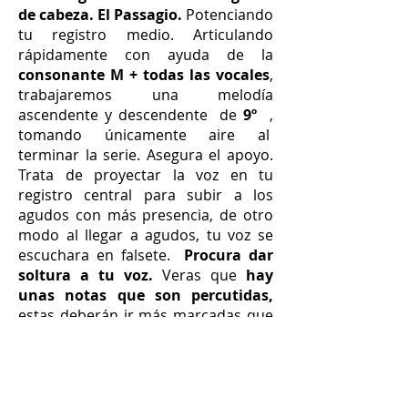
de cabeza. El
Passagio
.
Potenciando
tu registro medio. Articulando
rápidamente con ayuda de la
consonante M + todas las vocales
,
trabajaremos una melodía
ascendente y descendente
de
9º
,
tomando únicamente aire al
terminar la serie. Asegura el apoyo.
Trata de proyectar la voz en tu
registro central para subir a los
agudos con más presencia, de otro
modo al llegar a agudos, tu voz se
escuchara en falsete.
Procura dar
soltura a tu voz.
Veras que
hay
unas notas que son percutidas,
estas deberán ir más marcadas que
el resto.
Atención a la dinámica
del
ejercicio, observa el
retado en la 2º
parte.