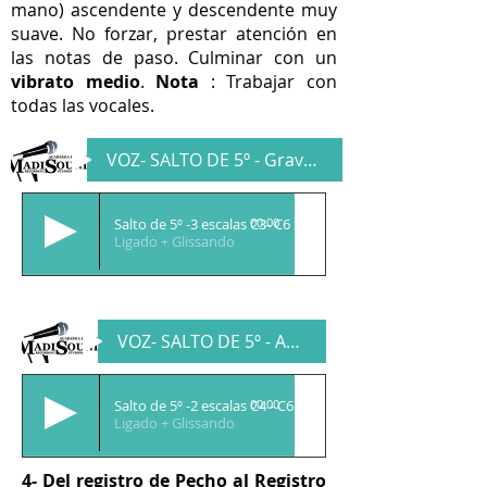
mano) ascendente y descendente muy
suave. No forzar, prestar atención en
las notas de paso. Culminar con un
vibrato medio
.
Nota
: Trabajar con
todas las vocales.
VOZ- SALTO DE 5º - Graves C3
Salto de 5º -3 escalas C3- C6
00:00
Ligado + Glissando
VOZ- SALTO DE 5º - Agudos C4
Salto de 5º -2 escalas C4 - C6
00:00
Ligado + Glissando
4- Del registro de Pecho al Registro