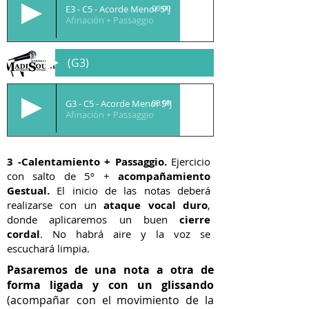
E3 - C5 - Acorde Menor 5ªJ
00:00
Afinación + Passaggio
(G3)
G3 - C5 - Acorde Menor 5ªJ
00:00
Afinación + Passaggio
3 -Calentamiento + Passaggio.
Ejercicio
con salto de 5º +
acompañamiento
Gestual.
El inicio de las notas deberá
realizarse con un
ataque vocal duro
,
donde aplicaremos un buen
cierre
cordal
. No habrá aire y la voz se
escuchará limpia.
Pasaremos de una nota a otra de
forma ligada y con un glissando
(acompañar con el movimiento de la