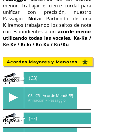
menor. Trabajar el cierre cordal para
unificar con precisión, nuestro
Passagio.
Nota:
Partiendo de una
K
iremos trabajando los saltos de nota
correspondientes a un
acorde menor
utilizando todas las vocales. Ka-Ka /
Ke-Ke / Ki-ki / Ko-Ko / Ku/Ku
Acordes Mayores y Menores
(C3)
C3 - C5 - Acorde Menor 5ªJ
00:00
Afinación + Passaggio
(E3)