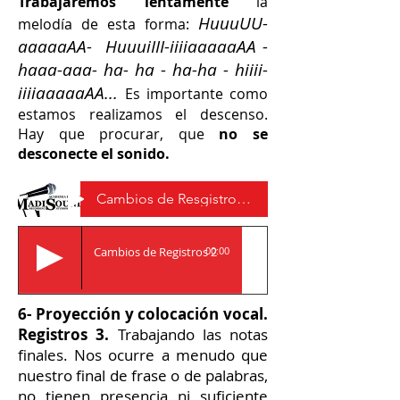
Trabajaremos lentamente
la
HuuuUU-
melodía de esta forma:
aaaaaAA- HuuuiIII-iiiiaaaaaAA -
haaa-aaa- ha- ha - ha-ha - hiiii-
iiiiaaaaaAA...
Es importante como
estamos realizamos el descenso.
Hay que procurar, que
no se
desconecte el sonido.
Cambios de Resgistro - Voz
Cambios de Registros 2
00:00
6- Proyección y colocación vocal.
Registros 3.
Trabajando las notas
finales. Nos ocurre a menudo que
nuestro final de frase o de palabras,
no tienen presencia ni suficiente