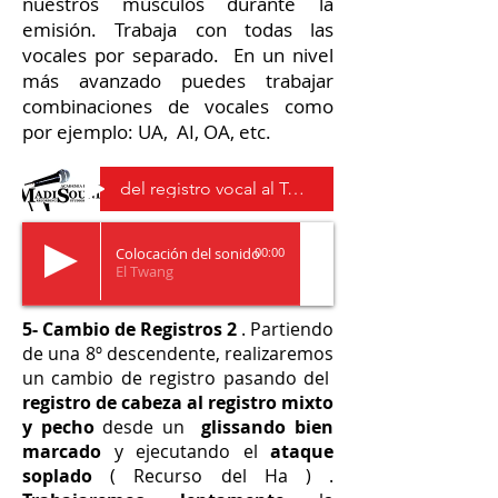
nuestros músculos durante la
emisión. Trabaja con todas las
vocales por separado. En un nivel
más avanzado puedes trabajar
combinaciones de vocales como
por ejemplo: UA, AI, OA, etc.
del registro vocal al Twuang , voz
Colocación del sonido
00:00
El Twang
5- Cambio de Registros 2
. Partiendo
de una 8º descendente, realizaremos
un cambio de registro pasando del
registro de cabeza al registro mixto
y pecho
desde un
glissando bien
marcado
y ejecutando el
ataque
soplado
( Recurso del Ha ) .