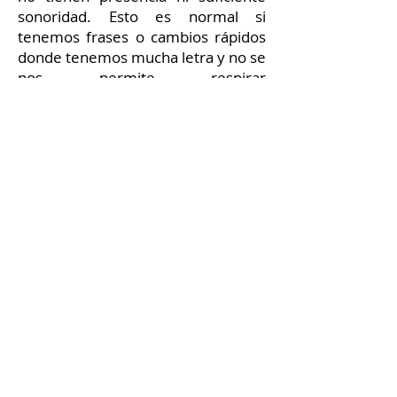
sonoridad. Esto es normal si
tenemos frases o cambios rápidos
donde tenemos mucha letra y no se
nos permite respirar
adecuadamente o vamos cansad@s
durante la emisión por falta de
práctica. Si tienes este problema,
rescata las últimas notas y
trabajarlas por separado. Este es
un buen ejercicio, para trabajar la
proyección y colocación
de esas
notas que no se nos terminan de
colocar correctamente en el
registro de pecho.
Dale el
maximo de presencia y
sonoridad
a estas notas finales.
Consonantes como, B,T,P,K,Q
, nos
ayudan a
emitir y apoyar las
vocales
que necesitamos